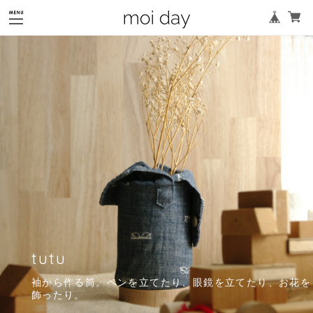
tutu
袖から作る筒。ペンを立てたり、眼鏡を立てたり、お花を
飾ったり。